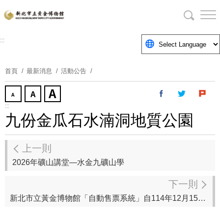
跳
到
主
要
:::
內
容
首頁
最新消息
活動公告
區
塊
:::
九份金瓜石水湳洞地質公園
上一則
2026年礦山講堂—水金九礦山學
下一則
新北市立黃金博物館「自動售票系統」自114年12月15日起正式上線，歡迎多加使用。