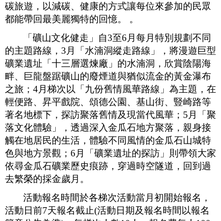
碳旅遊，以減碳、健康的方式讓每位來參加的民眾
都能帶回最美麗獨特的回憶。 。
「礦山文化健走」自
3
至
6
月每月特別規劃不同
的主題路線，
3
月「水湳洞縱走路線」，將漫遊巨型
礦業遺址「十三層選煉廠」的水湳洞，欣賞陰陽海
畔、巨龍盤踞礦山的廢煙道與猶似流金的黃金瀑布
之旅；
4
月梯次以「九份舊情風華路線」為主題，在
輕便路、昇平戲院、頌德公園、基山街、豎崎路等
著名地標下，探訪聚落舊情及現當代風華；
5
月「聚
落文化體驗」，透過深入金瓜石地方聚落，親身接
觸在地居民的生活，體驗不同風情的金瓜石山城特
色與地方景觀；
6
月「礦業遺址的探訪」則帶領大家
依尋金瓜石礦業歷史痕跡，穿過時空隧道，回到過
去繁榮的採金歲月。
活動報名時間於各梯次活動當月初開始報名，
活動日前
7
天報名截止
(
活動日期及報名時間以報名