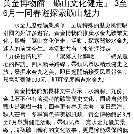
黃金博物館「礦山文化健走」 3至
6月一同春遊探索礦山魅力
水金九歷經礦業風華，呈現特殊的歷史風情吸
引國內外許多遊客。黃金博物館推廣水金九礦業文
化，舉辦「礦山文化健走」活動，探索關於水金九
迷人的前世今生。本活動共有「水湳洞縱走」、
「九份舊情風華」、「聚落文化體驗」、「礦業遺
址的探訪」四大精采路線，帶領民眾以精緻健走之
旅，發掘水金九之美。即日起開始接受民眾報名，
只需新臺幣
100
元，即可深度暢遊水金九
!
黃金博物館館長林文中表示，水湳洞、九份、
金瓜石不但有著獨特的礦業歷史文化，周邊自然景
觀也是獨樹一格，四季更有春天雲海、夏日碧海、
秋天芒雪、冬季霧色等美麗風貌。黃金博物館於
3
月
至
6
月舉辦健走活動，帶領民眾一賞水金九優美景
緻，聆聽礦山獨有的文化故事，更是節能環保的低