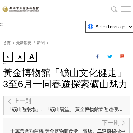
跳
到
主
要
:::
內
容
首頁
最新消息
新聞
區
塊
:::
黃金博物館「礦山文化健走」
3至6月一同春遊探索礦山魅力
上一則
「礦山遊樂場」、「礦山講堂」 黃金博物館春遊連假好去處
下一則
千萬營業額商機 黃金博物館食堂、賣店、二連棟招標中