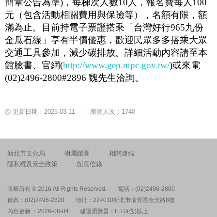
簡章公告為準
)
，每梯次人數
10
人，報名費每人
100
元（包含活動相關費用與保險等），名額有限，額
滿為止。目前持電子票證搭乘「台灣好行
965
九份
金瓜石線」享有半價優惠，歡迎民眾多多搭乘大眾
交通工具參加，減少碳排放。詳細活動內容請至本
館臉書、官網
(
http://www.gep.ntpc.gov.tw/
)
或來電
(02)2496-2800#2896
魏先生洽詢。
更新日期：2025-03-11
瀏覽人次：1740
新北市文化局
附屬館園
相關連結
隱私權及安全政策
館長信箱
版權所有 © 2016 All Rights Reserved.
電話：(02)2496-2800
傳真：(02)2496-2820
地址：224010新北市瑞芳區金光路8號
內容更新 ：2026-08-04
建議瀏覽器：IE10(含)以上