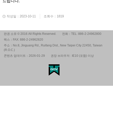
드립니다.
작성일：2023-10-11
조회수：1819
판권 소유 © 2016 All Rights Reserved.
전화：TEL: 886-2-24962800
팩스：FAX: 886-2-24962820
주소：No.8, Jinguang Rd., Ruifang Dist., New Taipei City 22450, Taiwan
(R.O.C.)
콘텐츠 업데이트：2026-01-29
권장 브라우저 : IE10 (포함) 이상