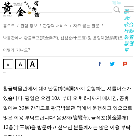
메뉴
주
요
開
내
啟/
收合
용
홈으로
관람 정보
관광객 서비스
자주 묻는 질문
行動
보
裝置
박물관에서 황금폭포(黃金瀑布), 십삼층(十三層) 및 음양해(陰陽海)로
기
版選
單
어떻게 가나요?
:::
황금박물관에서 쉐이난동(水湳洞)까지 운행하는 셔틀버스가
있습니다. 평일은 오전 10시부터 오후 6시까지 매시간, 공휴
일에는 30분 간격으로 황금박물관 역에서 운행하고 있으므로
많은 이용 부탁드립니다! 음양해(陰陽海), 금폭포(黃金瀑布),
13층(十三層)을 방문하고 싶으신 분들께서는 많은 이용 부탁