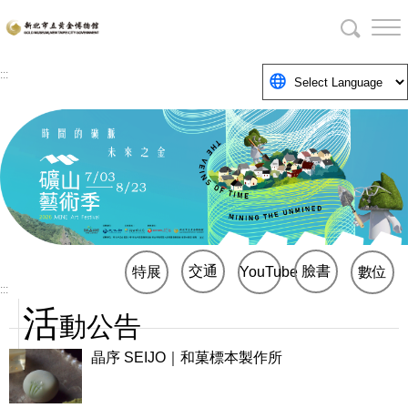
跳
到
主
要
:::
內
2026礦山藝術季
容
區
塊
交通
臉書
特展
YouTube
數位
:::
活
博物
動公告
館
晶序 SEIJO｜和菓標本製作所