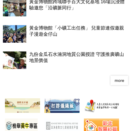
黃金博物館跨域聯手百大文化基地 16場沉浸體
驗邀您「沿礦脈同行」
黃金博物館「小礦工出任務」 兒童節連假邀親
子漫遊金仔山
九份金瓜石水湳洞地質公園授證 守護推廣礦山
地景價值
more