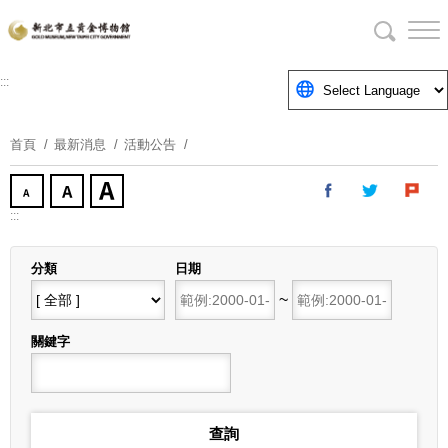
跳
到
主
要
:::
內
容
首頁
最新消息
活動公告
區
塊
:::
分類
日期
開始日期
~
結束日期
關鍵字