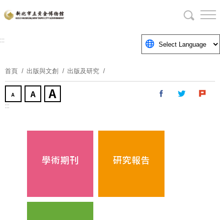
跳
到
主
要
:::
內
容
首頁
出版與文創
出版及研究
區
塊
:::
學術期刊
研究報告