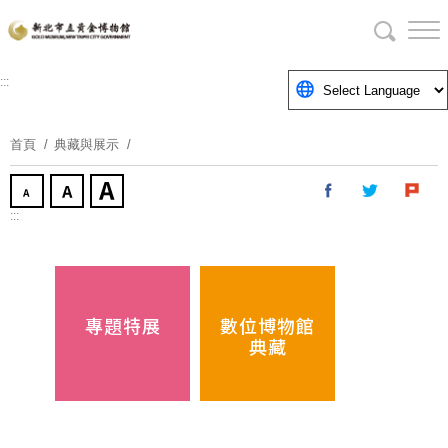
跳
到
主
要
:::
內
容
首頁
典藏與展示
區
塊
:::
專題特展
數位博物館
典藏