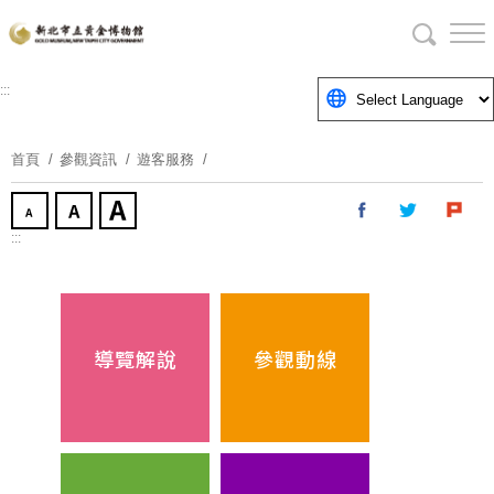
跳
到
主
要
:::
內
容
首頁
參觀資訊
遊客服務
區
塊
:::
導覽解說
參觀動線