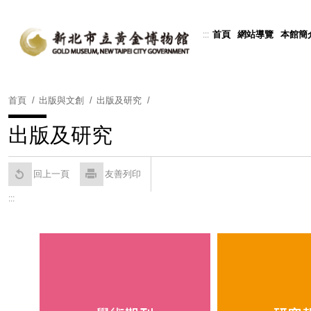
跳
到
首頁
網站導覽
本館簡
:::
Powered by
Translate
主
要
內
容
首頁
出版與文創
出版及研究
區
塊
出版及研究
回上一頁
友善列印
:::